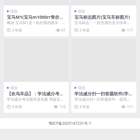
综合
综合
宝马M1(宝马m1000rr售价多
宝马标志图片(宝马车标图片)
少)
概述 宝马M1是一款经典的跑车，
宝马标志：一段充满历史与传奇的
是宝马公司在70年代推出的一款旗
故事 在汽车界，宝马（BMW）标
2 年前
67
2 年前
117
舰车型。这款车拥...
志无疑是一个极具辨...
综合
综合
【欢鸟车品】：学法减分考试
学法减分扫一扫答题软件(学法
题库及答案(b2学法减分考试
减分扫一扫答题软件免费3次
学法减分考试题库及答案 驾驶证学
学法减分扫一扫答题软件：提高学
题库及答案)
啥意思)
法减分规则 学法减分考试是一种广
习效率的利器 学习是人类重要的认
3 年前
110
3 年前
111
泛应用于教育界的...
知过程，而随着信息...
鄂ICP备2025147231号-1