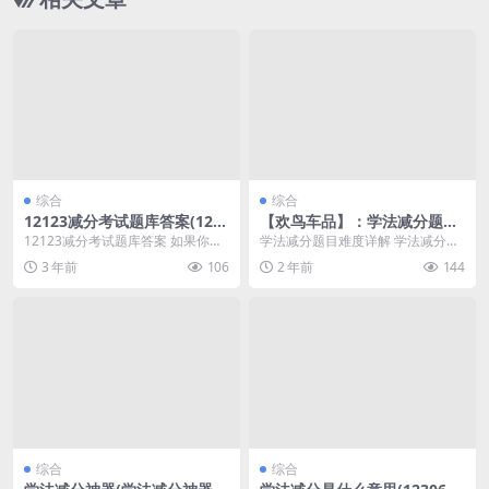
综合
综合
12123减分考试题库答案(121
【欢鸟车品】：学法减分题目
23学法减分考试题库答案)
难度(学法减分最容易错的题)
12123减分考试题库答案 如果你正
学法减分题目难度详解 学法减分题
在为即将到来的12123减分考试而
目是许多考试中的一个重要部分，
3 年前
106
2 年前
144
烦恼，那么...
其难度常常让考生望...
综合
综合