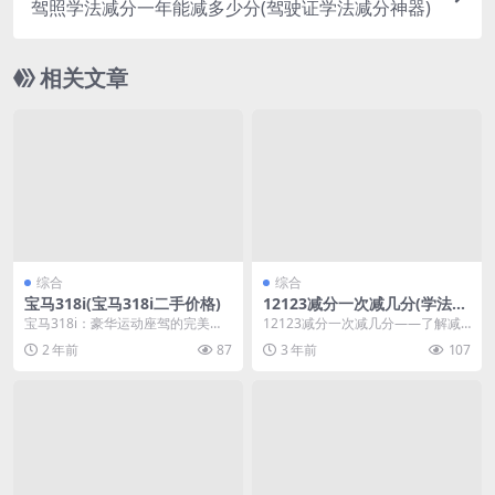
驾照学法减分一年能减多少分(驾驶证学法减分神器)
相关文章
综合
综合
宝马318i(宝马318i二手价格)
12123减分一次减几分(学法减
分6分需要几天)
宝马318i：豪华运动座驾的完美选
12123减分一次减几分——了解减
择学法减分免费拍照搜题秒出答案
分规则 在生活中，我们常常会遇到
2 年前
87
3 年前
107
宝马318i是...
各种需要减分的...