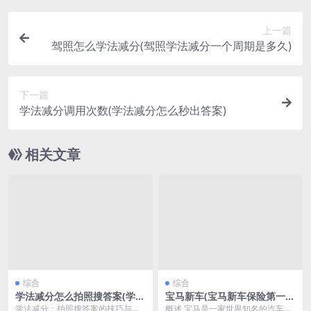
上一篇
驾照怎么学法减分(驾照学法减分一个周期是多久)
下一篇
学法减分调用次数(学法减分怎么秒出答案)
相关文章
综合
综合
学法减分怎么拍照搜答案(学法
宝马新车(宝马新车保险第一年
减分怎么拍照搜答案免费)
一般多少钱)
学法减分：拍照搜答案的技巧与方
概述 宝马是一家世界知名的汽车制