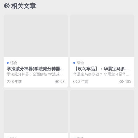
相关文章
综合
综合
学法减分神器(学法减分神器一
【欢鸟车品】：华晨宝马多少
扫就出)
钱(华晨宝马多少钱一辆)
学法减分神器：全面解析 学法减分
华晨宝马多少钱？ 华晨宝马是华晨
神器是一款为学生提供学习辅助的
汽车和宝马联合生产的一款豪华轿
3 年前
93
2 年前
105
工具，旨在帮助学生...
车。这款车型在市场...