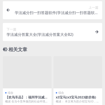
上一篇
学法减分扫一扫答题软件(学法减分扫一扫答题软件
是真的吗)
下一篇
学法减分答案大全(学法减分答案大全B2)
相关文章
综合
综合
【欢鸟车品】：福州学法减分
x3宝马(x3宝马2023款价格)
题库(全国学法减分题库)
概述 在当今竞争激烈的社会环境
概述： 本文将为您介绍宝马X3，一
中，教育是每个家庭和社会都十分
款非常受欢迎的SUV车型。我们将