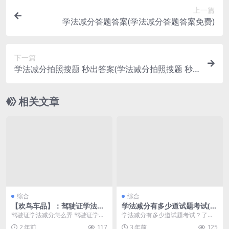
上一篇
学法减分答题答案(学法减分答题答案免费)
下一篇
学法减分拍照搜题 秒出答案(学法减分拍照搜题 秒
出答案用什么软件)
相关文章
综合
综合
【欢鸟车品】：驾驶证学法减
学法减分有多少道试题考试(学
分怎么弄(学法减分怎么减驾驶
法减分去哪里考试)
驾驶证学法减分怎么弄 驾驶证学法
学法减分有多少道试题考试？了解
证的分)
减分是驾驶人在交通安全法规学习
一下驾驶证学法减分规则 学法减分
2 年前
117
3 年前
125