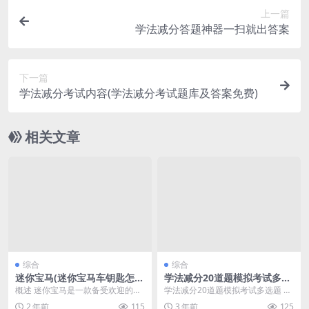
上一篇
学法减分答题神器一扫就出答案
下一篇
学法减分考试内容(学法减分考试题库及答案免费)
相关文章
综合
综合
迷你宝马(迷你宝马车钥匙怎么
学法减分20道题模拟考试多选
换电池)
题(学法减分20道题模拟考试
概述 迷你宝马是一款备受欢迎的小
学法减分20道题模拟考试多选题 驾
答案)
型豪华汽车，它以其独特的外观设
驶证学法减分考试题库 概述： 在学
2 年前
115
3 年前
125