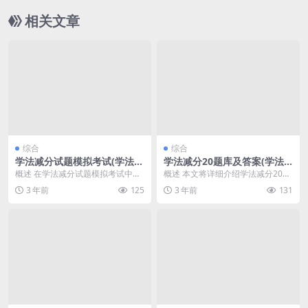
相关文章
综合
综合
学法减分试题模拟考试(学法减
学法减分20题库及答案(学法
分在线模拟考试)
减分20题库及答案)
概述 在学法减分试题模拟考试中，
概述 本文将详细介绍学法减分20题
我们将通过一系列问题的答题来模
库及答案，为大家提供全面的信
3 年前
125
3 年前
131
拟真实的考试环境，...
息。学法减分20题...