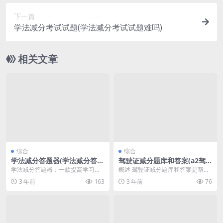
下一篇
学法减分考试试题(学法减分考试试题难吗)
相关文章
综合
综合
学法减分答题器(学法减分答题
驾驶证减分题库和答案(a2驾
神器免费版)
驶证减分题库和答案)
学法减分答题器：一款提高学习效
概述 驾驶证减分题库和答案是帮助
率的利器 学法减分答题器是一款基
驾驶人员更好地了解交通法规以及
3 年前
163
3 年前
76
于人工智能技术的高...
提高驾驶技能的一种...