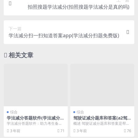
拍照搜题学法减分(拍照搜题学法减分是真的吗)
下一篇
学法减分扫一扫知道答案app(学法减分扫题免费版)
相关文章
综合
综合
学法减分答题软件(学法减分答
驾驶证减分题库和答案(a2驾
题软件合集)
驶证减分题库和答案)
学法减分答题软件：助力考生备战
概述 驾驶证减分题库和答案是帮助
司法考试 司法考试是众多法学专业
驾驶人员更好地了解交通法规以及
3 年前
71
3 年前
76
毕业生的梦想，但是...
提高驾驶技能的一种...