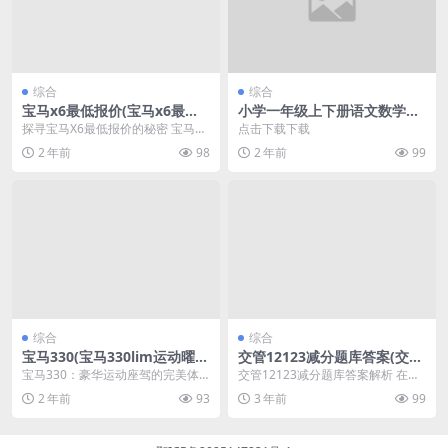
综合
综合
宝马x6最低报价(宝马x6最高
小学一年级上下册语文数学英
配多少钱)
语练习题
探寻宝马X6最低报价的秘密 宝马X6
点击下载下载
概述 作为豪华SUV市场的领军者，
2 年前
98
2 年前
99
宝马X6以...
综合
综合
宝马330(宝马330lim运动曜夜
交管12123减分题库答案(交管
版落地价2023)
12123学法减分题库及答案)
宝马330：豪华运动座驾的完美体
交管12123减分题库答案解析 在驾
现 宝马330是宝马品牌在中高端车
驶员考试中，交管12123减分的题
2 年前
93
3 年前
99
系中的一款代表...
目是考生必...