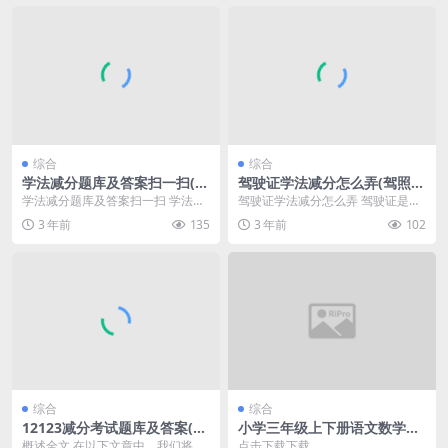
综合
综合
学法减分题库及答案扫一扫(学
驾驶证学法减分怎么弄(驾照扣
法减分题库最新版全部题202
6分学法减分恢复12分)
学法减分题库及答案扫一扫 学法减
驾驶证学法减分怎么弄 驾驶证是每
3)
分题库及答案扫一扫是一款非常实
个驾驶人都必须持有的合法证件，
3 年前
135
3 年前
102
用的手机应用程序，...
但是在驾驶过程中，...
综合
综合
12123减分考试题库及答案(12
小学三年级上下册语文数学英
123学法减分考试题库答案)
语练习题
概述全文 在以下文章中，我们将详
点击下载下载