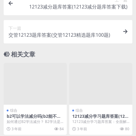
12123减分题库答案(12123减分题库答案下载)
下一篇
交管12123题库答案(交管12123精选题库100题)
相关文章
综合
综合
b2可以学法减分吗(b2能不能
12123减分学习题库答案(121
学法减分)
23减分题库模拟)
如何通过B2学法减分？ B2学法是
12123减分学习题库答案：全面解
一种可以帮助司机减少交通违章记
析 12123减分学习题库是广受欢迎
3 年前
84
3 年前
80
录的方法。在某些...
的学习资源...