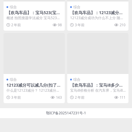
综合
综合
【欢鸟车品】：宝马523(宝马
【欢鸟车品】：12123减分成
523li参数配置)
功为什么不上分(12123减分成
概述 拍照搜题学法减分 宝马523是
12123减分成功为什么不上分 随着
功为什么还是9分)
一款德国制造的豪华轿车，由宝马
互联网的发展和普及，越来越多的
2 年前
98
3 年前
210
公司设计和生产...
人开始关注网络...
综合
综合
12123减分可以减几分(扣了6
【欢鸟车品】：宝马i8多少钱
分学法减分后还能再扣6分吗)
(宝马i8多少钱一辆)
什么是12123减分？ 12123减分是
宝马i8价格分析 在汽车界，宝马i8
指某些平台在用户的账号上每日扣
无疑是一款备受瞩目的混合动力跑
3 年前
143
2 年前
111
除5分的行...
车。它的外观设...
鄂ICP备2025147231号-1