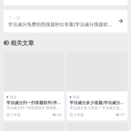
答案20题)
下一篇
学法减分免费拍照搜题秒出答案(学法减分搜题软件
免费)
相关文章
综合
综合
学法减分扫一扫答题软件(学法
学法减分多少道题(学法减分多
减分扫一扫答题软件有用吗)
少道题选出来的)
学法减分扫一扫答题软件 随着教育
学法减分多少道题？ 学法减分是一
技术的不断发展和进步，学生们的
种常见的考试评分方法，通过判定
3 年前
94
3 年前
97
学习方式也在不断改...
错误答案的数量来扣...