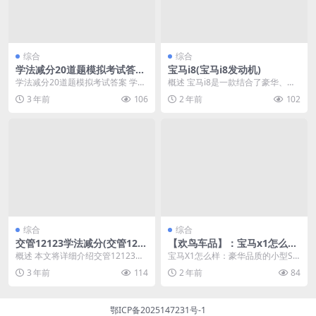
综合
综合
学法减分20道题模拟考试答案
宝马i8(宝马i8发动机)
(学法减分20道题减几分)
学法减分20道题模拟考试答案 学法
概述 宝马i8是一款结合了豪华、性
是每个法律从业人员必须掌握的基
能和环保的混合动力跑车，它将传
3 年前
106
2 年前
102
础知识，其中涉及...
统的汽油发动机与...
综合
综合
交管12123学法减分(交管121
【欢鸟车品】：宝马x1怎么样
23学法减分一次能减几分)
(2023宝马x1最新款价格)
概述 本文将详细介绍交管12123学
宝马X1怎么样：豪华品质的小型SU
法减分的相关内容。交管12123学
V学法减分怎么快速通过 宝马X1是
3 年前
114
2 年前
84
法减分是指...
一款极具魅力...
鄂ICP备2025147231号-1