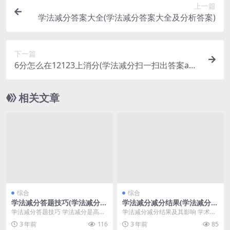
上一篇
学法减分答案大全(学法减分答案大全及分析答案)
下一篇
6分怎么在12123上消分(学法减分扫一扫出答案ap
p)
相关文章
综合
综合
学法减分答题技巧(学法减分1
学法减分减分结果(学法减分真
00题库免费)
题题库400道)
学法减分答题技巧 学法减分是高考
学法减分减分结果及其影响 学术界
中非常重要的一部分，能够影响到
普遍认为，学法减分是一种有效的
3 年前
116
3 年前
85
考生的总成绩。因此...
提高学生学习积极性...