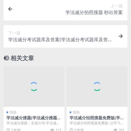
上一篇
学法减分拍照搜题 秒出答案
下一篇
学法减分考试题库及答案(学法减分考试题库及答案
免费)
相关文章
综合
综合
学法减分搜题(学法减分搜题用
学法减分拍照搜题免费版(学法
什么软件)
减分拍照搜题会被发现吗)
学法减分搜题：全面介绍 学法减分
学法减分拍照搜题免费版: 让学习更
搜题是一种针对学生的辅助工具，
便捷 随着教育信息化的不断推进，
3 年前
113
3 年前
161