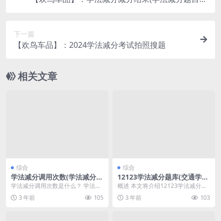
答案)
下一篇
【欢鸟车品】：2024学法减分考试拍照搜题
相关文章
综合
综合
学法减分调用次数(学法减分题
12123学法减分题库(交通学法
库)
减分题库及答案免费)
学法减分调用次数是什么？ 学法减
概述 本文将介绍12123学法减分题
分调用次数是一种优化代码性能的
库，包括其内容、特点和使用方
3 年前
105
3 年前
103
方法，通过减少函数...
法。12123学...