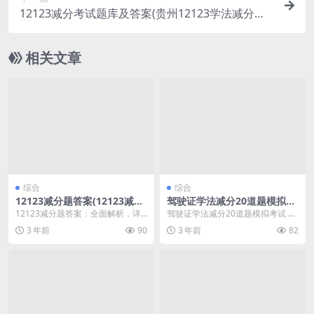
12123减分考试题库及答案(贵州12123学法减分考
试题库及答案)
相关文章
综合
综合
12123减分题答案(12123减分
驾驶证学法减分20道题模拟考
考试题)
试(驾驶证学法减分20道题模
12123减分题答案：全面解析，详
驾驶证学法减分20道题模拟考试 在
拟考试多选题b证)
细介绍 在这篇文章中，我们将详细
取得驾驶证后，驾驶员需要不断提
3 年前
90
3 年前
82
介绍12123...
高自己的交通法规...