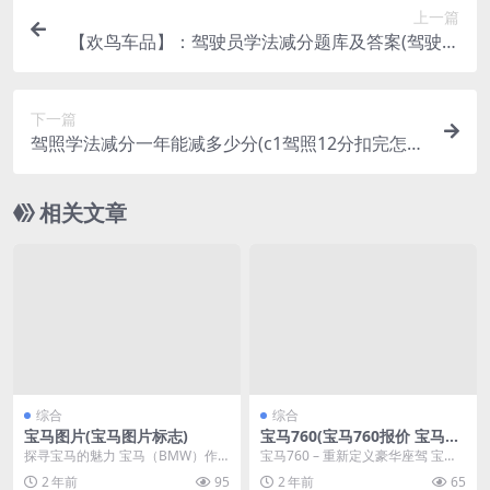
上一篇
【欢鸟车品】：驾驶员学法减分题库及答案(驾驶员
学法减分题库及答案大全)
下一篇
驾照学法减分一年能减多少分(c1驾照12分扣完怎么
恢复)
相关文章
综合
综合
宝马图片(宝马图片标志)
宝马760(宝马760报价 宝马76
0多少钱)
探寻宝马的魅力 宝马（BMW）作
宝马760 – 重新定义豪华座驾 宝马7
为世界知名的汽车制造商，以其卓
60是一款奢华而且高性能的汽...
2 年前
95
2 年前
65
越的工艺和高端的品...