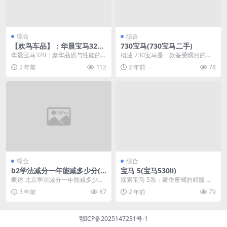
综合
综合
【欢鸟车品】：华晨宝马320
730宝马(730宝马二手)
(华晨宝马320li多少钱落地价
华晨宝马320：豪华品质与性能的
概述 730宝马是一款备受瞩目的豪
多少)
完美结合 外观设计 华晨宝马320采
华轿车，融合了先进的科技和精湛
2 年前
112
2 年前
78
用了流线型设...
的工艺，为消费者...
综合
综合
b2学法减分一年能减多少分(b
宝马 5(宝马530li)
2学法减分答案)
概述 北京学法减分一年能减多少分
探索宝马 5系：豪华座驾的精髓 学
在高考中，很多同学都会采用b2学
法减分最多能减多少分 引领潮流的
3 年前
87
2 年前
79
法来减分。那么...
驾驶体验 宝马...
鄂ICP备2025147231号-1