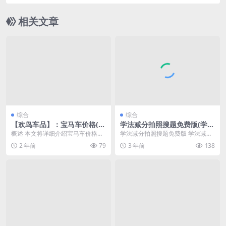
相关文章
综合
综合
【欢鸟车品】：宝马车价格(宝
学法减分拍照搜题免费版(学法
马车系列全部车型及报价)
减分搜题)
概述 本文将详细介绍宝马车价格。
学法减分拍照搜题免费版 学法减分
作为全球知名的汽车品牌，宝马拥
拍照搜题免费版是一款非常实用的
2 年前
79
3 年前
138
有多种车型，从入门...
手机应用程序，它可...