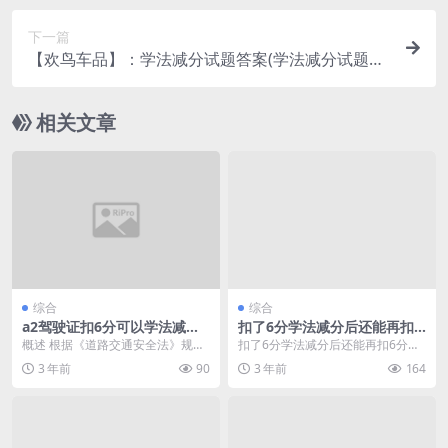
下一篇
【欢鸟车品】：学法减分试题答案(学法减分试题及
答案)
相关文章
综合
综合
a2驾驶证扣6分可以学法减分
扣了6分学法减分后还能再扣6
吗(a2驾驶证扣6分可以网上审
分吗(没注意闯红灯了能补救
概述 根据《道路交通安全法》规
扣了6分学法减分后还能再扣6分吗
验)
吗)
定，驾驶机动车在道路上违反交通
学法减分是一种常见的交通违法行
3 年前
90
3 年前
164
信号灯通行的，属于严...
为处理方式，根据...