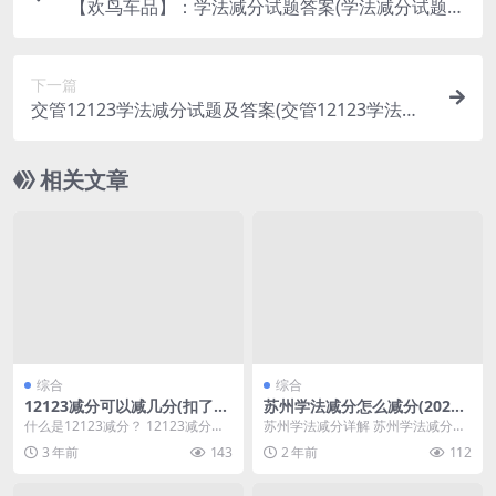
【欢鸟车品】：学法减分试题答案(学法减分试题及
答案)
下一篇
交管12123学法减分试题及答案(交管12123学法减
分考试试题答案)
相关文章
综合
综合
12123减分可以减几分(扣了6
苏州学法减分怎么减分(2021
分学法减分后还能再扣6分吗)
年苏州学法减分什么时候开启)
什么是12123减分？ 12123减分是
苏州学法减分详解 苏州学法减分是
指某些平台在用户的账号上每日扣
一项严格执行的制度，旨在规范校
3 年前
143
2 年前
112
除5分的行...
园行为，培养学生良...