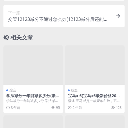
下一篇
交管12123减分不通过怎么办(12123减分后还能扣
分吗)
相关文章
综合
综合
学法减分一年能减多少分(浙江
宝马x 6(宝马x6最新价格2023
学法减分一年能减多少分)
款)
学法减分一年能减多少分 学法减分
概述 宝马x6是一款豪华SUV，它将
是指通过持续学习和积累知识，以
宝马经典的设计与功能完美地结合
3 年前
95
2 年前
123
便在考试中得到更高...
在一起。这款车...