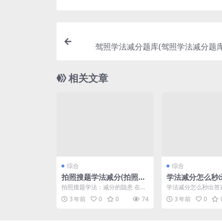
驾照学法减分题库(驾照学法减分题库
相关文章
综合
综合
拍照搜题学法减分(拍照搜
学法减分怎么秒
题学法减分软件)
法减分怎么取消)
拍照搜题学法：减分的隐患 在现
学法减分怎么秒出答
代社会，随着科技的不断进步，
题库及答案扫一扫 
3 年前
0
0
74
3 年前
0
拍照搜题学法已经成为了...
种常见的处罚方式，它旨