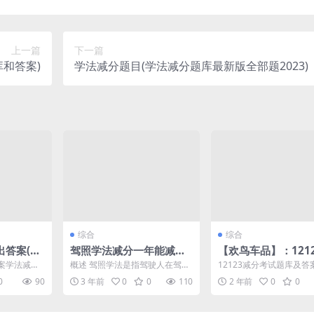
上一篇
下一篇
和答案)
学法减分题目(学法减分题库最新版全部题2023)
综合
综合
出答案(学
驾照学法减分一年能减多
【欢鸟车品】：121
少分(驾照学法减分怎么操
分考试题库及答案(12
案学法减分
概述 驾照学法是指驾驶人在驾驶
12123减分考试题库及答
作)
减分题库下载)
学法减分是一
过程中需要遵守的法规和规定。
题库概述 12123减分考
0
90
3 年前
0
0
110
2 年前
0
0
...
根据驾驶人的违法行为，...
一份涵盖广泛...