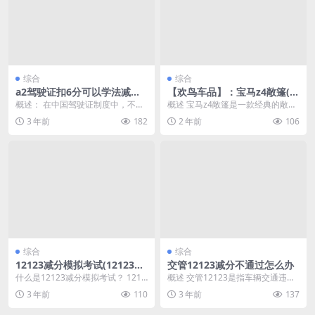
综合
综合
a2驾驶证扣6分可以学法减分
【欢鸟车品】：宝马z4敞篷(宝
吗(a2驾驶证扣6分怎么年审)
马z4敞篷怎么关)
概述： 在中国驾驶证制度中，不同
概述 宝马z4敞篷是一款经典的敞篷
类型的驾驶证对应着不同的规定和
跑车，具有流线型的外观和强劲的
3 年前
182
2 年前
106
扣分标准。对于A2...
动力系统，是驾驶...
综合
综合
12123减分模拟考试(12123学
交管12123减分不通过怎么办
法减分模拟考试APP)
什么是12123减分模拟考试？ 1212
概述 交管12123是指车辆交通违法
3减分模拟考试是一种在线考试，它
行为的处理和询问系统，该系统通
3 年前
110
3 年前
137
的名称来...
过扣分机制来管...