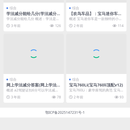
综合
综合
学法减分能给几分(学法减分怎
【欢鸟车品】：宝马迷你车报
么秒出答案)
价(宝马迷你车报价及参数)
学法减分能给几分 概述：学法是一
概述 宝马迷你车是一款独特的小型
种常见的学习方法，它可以帮助学
车型，以时尚的外观设计和卓越的
3 年前
126
2 年前
114
生更好地掌握知识和...
性能而闻名。该车型...
综合
综合
网上学法减分答案(网上学法减
宝马760Li(宝马760li顶配v12)
分答案200道题)
概述 a2驾驶证扣6分可以学法减分
宝马760Li：豪华座驾的典范 宝马7
吗 在当今信息爆炸的时代，越来越
60Li作为宝马7系车型中的旗舰车
3 年前
78
2 年前
93
多的人选择在网...
型，以其...
鄂ICP备2025147231号-1