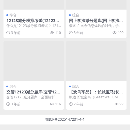
综合
综合
12123减分模拟考试(12123学
网上学法减分题库(网上学法减
法减分模拟考试APP)
分题库及答案)
什么是12123减分模拟考试？ 1212
概述 在当今信息爆炸的时代，学法
3减分模拟考试是一种在线考试，它
减分成为了很多人的需求。网上学
3 年前
110
3 年前
100
的名称来...
法减分题库应运而生...
综合
综合
交管12123减分题库(交管121
【欢鸟车品】：长城宝马(长城
23减分题库app)
宝马光束汽车招聘)
交管12123减分题库：全面解析 学
概述 长城宝马（Great Wall BM
法减分20题库及答案 交管12123减
W）是长城汽车与宝马合作的一款
3 年前
116
2 年前
99
分题库...
豪华SU...
鄂ICP备2025147231号-1