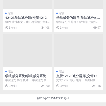
综合
综合
12123学法减分题(交管12123
学法减分的题目(学法减分的题
学法减分题库)
目是什么)
概述 通过本文，我们将详细介绍12
学法减分的题目：帮助你了解如何
123学法减分题的相关内容。这些
避免学习中的常见错误 在学习过程
3 年前
108
3 年前
97
减分题在学法考...
中，我们常常会遇到...
综合
综合
学法减分系统(学法减分系统在
交管12123减分题库(交管121
哪里)
23减分题库app)
学法减分系统 概述： 学法减分系统
交管12123减分题库：全面解析 学
是一种用于学生管理和评估的创新
法减分20题库及答案 交管12123减
3 年前
100
3 年前
116
工具。它通过智能...
分题库...
鄂ICP备2025147231号-1